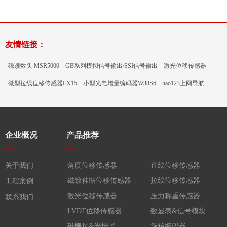
友情链接：
磁读数头 MSR5000
GB系列模拟信号输出/SSI信号输出
激光位移传感器
微型拉线位移传感器LX15
小型光电增量编码器W38S6
hao123上网导航
企业概况
产品推荐
—
—
关于我们
角度位移传感器
直线位移传感器
磁致伸缩位移传感器
拉线位移传感器
工程案例
激光位移传感器
压力称重传感器
联系我们
LVDT位移传感器
数显表&信号模块
磁栅尺&光栅尺
旋转编码器