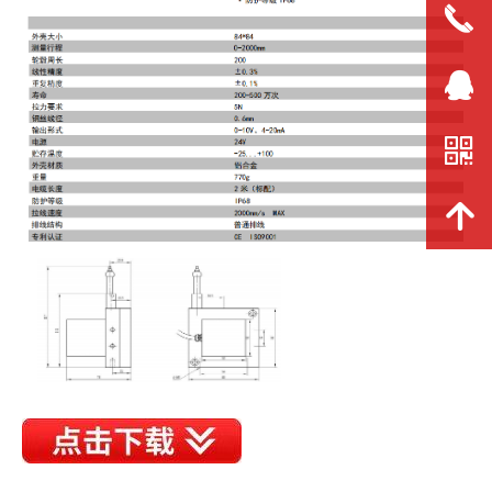
끅
뀩
낃
녕