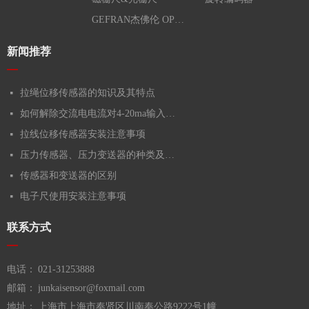
GEFRAN杰佛伦 OPKON欧普康
新闻推荐
—
拉绳位移传感器的知识及其特点
넷
如何解除交流电电流对4-20ma输入的干扰
넷
拉线位移传感器安装注意事项
넷
压力传感器、压力变送器的种类及选用
넷
传感器和变送器的区别
넷
电子尺使用安装注意事项
넷
联系方式
—
电话：
021-31253888
邮箱：
junkaisensor@foxmail.com
地址：
上海市上海市奉贤区川南奉公路9222号1幢