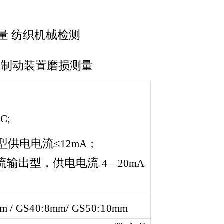
量 纺织
机械检测
辆制动装置磨损
测
量
DC
;
型供电电流≤
12mA；
流输出型，供电电流
4—20mA
m
/
GS
40:8
mm
/
GS
50:10
mm