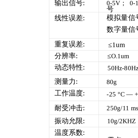
输
出信号:
0
-5V；
0-
号
模拟量信
线
性误差:
数字量信
重复
误差:
≤
1um
≤
分
辨率:
O.1um
动态
特性:
5
0
Hz
-80
H
测
量力:
80
g
工
作温度:
-
2
5
°
C
—
耐
受冲击:
250
g
/11
m
振
动允限:
10
g
/2
KHZ
温度系数: