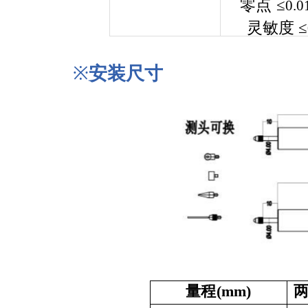
零点
≤
0.0
灵敏度
≤
※
安装尺寸
量
程(
mm
)