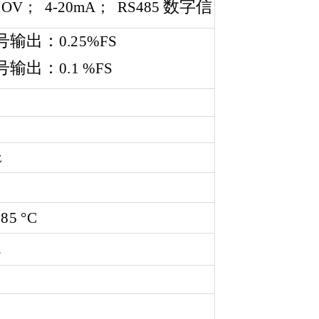
数字信
1OV；
4-20mA；
RS485
号输出：
0.25
%FS
号输出
：
0.1
%
FS
z
+85
°
C
s