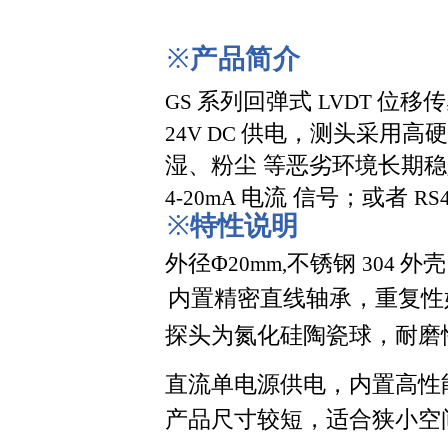
※
产品简介
系列回弹式
位移传
GS
LVD
T
供电，测头采用高硬
2
4V
DC
湿、粉尘
等恶劣环境长期稳
电流
信号；或者
4-20mA
RS
※
特性
说明
外
径
Φ
不锈钢
外壳
20mm,
304
内
置精密直线轴承，重复性
探头为氮化硅陶瓷球，耐
磨
直流单电源供电，内置高性
产品尺寸较短，适合狭小空