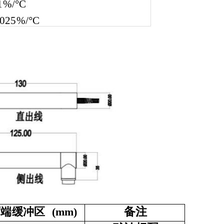
1%/°
C
025%/
°C
备
注
两
端缓冲区
(
mm
)