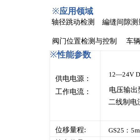
※
应用
领域
轴径跳动检测 編缝间隙测
阀门位置检测与控制
车
※
性能参数
12
—
24
V
供
电
电源：
电
压
输出
工
作电流：
二线制
电
位
移量程:
GS
2
5：5
m